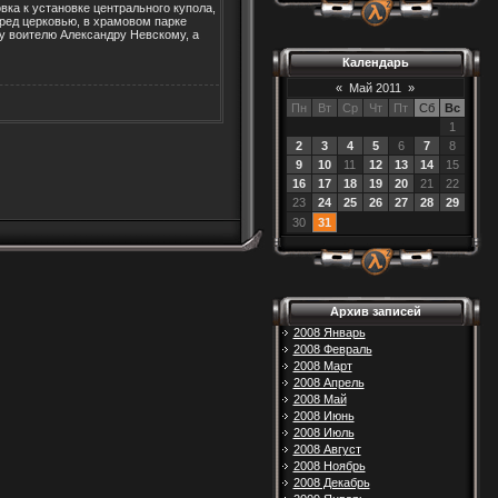
вка к установке центрального купола,
ред церковью, в храмовом парке
у воителю Александру Невскому, а
Календарь
«
Май 2011
»
Пн
Вт
Ср
Чт
Пт
Сб
Вс
1
2
3
4
5
6
7
8
9
10
11
12
13
14
15
16
17
18
19
20
21
22
23
24
25
26
27
28
29
30
31
Архив записей
2008 Январь
2008 Февраль
2008 Март
2008 Апрель
2008 Май
2008 Июнь
2008 Июль
2008 Август
2008 Ноябрь
2008 Декабрь