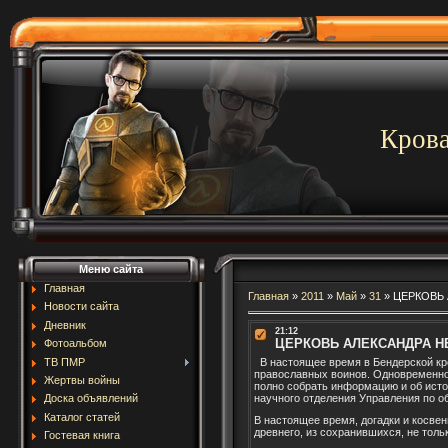
Крова
Меню сайта
Главная
Главная
»
2011
»
Май
»
31
»
ЦЕРКОВЬ 
Новости сайта
Дневник
21:12
ЦЕРКОВЬ АЛЕКСАНДРА Н
Фотоальбом
ТВ ПМР
В настоящее время в Бендерской кре
православных воинов. Одновременно 
Жертвы войны
полно собрать информацию и об исто
научного отделения Управления по 
Доска объявлений
Каталог статей
В настоящее время, догадки и косве
древнего, из сохранившихся, не толь
Гостевая книга