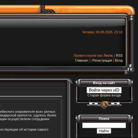
Четверг, 06.08.2026, 23:10
Приветствуем вас
Гость
|
RSS
Главная
|
|
Регистрация
|
Вход
Вход на сайт
Войти через uID
Старая форма входа
ебесного покровителя всех ратных
ендерской крепости, удалось более
Поиск
мации осуществляли сотрудники
овествующие об истории самого