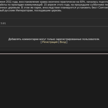
 июня 2011 года, восстановление храма окончено практически на 60%, началась подгото
аботы по прокладке коммуникаций. 15 апреля этого года, на прошедшем субботнике пе
енных деревьев. В этом же парке, впоследствии планируется установить бюст Святом
ный русским Императорам, посещавшим церковь.
5.0
/
1
Добавлять комментарии могут только зарегистрированные пользователи.
[
Регистрация
|
Вход
]