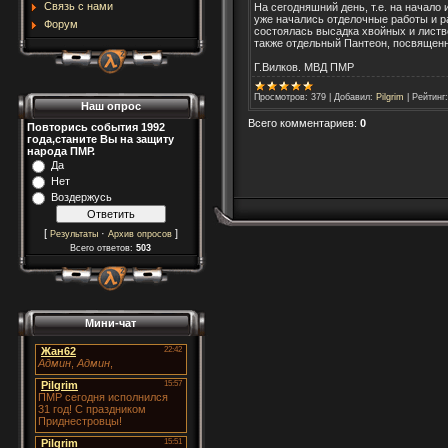
Связь с нами
На сегодняшний день, т.е. на начало
уже начались отделочные работы и р
Форум
состоялась высадка хвойных и листв
также отдельный Пантеон, посвящен
Г.Вилков. МВД ПМР
Просмотров
:
379
|
Добавил
:
Pilgrim
|
Рейтинг
:
Наш опрос
Всего комментариев
:
0
Повторись события 1992
года,станите Вы на защиту
народа ПМР.
Да
Нет
Воздержусь
[
·
]
Результаты
Архив опросов
Всего ответов:
503
Мини-чат