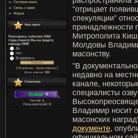
Гостевая книга
"отрицает появив
Связь с нами
Форум
спекуляции" отно
принадлежности 
Наш опрос
Митрополита Киши
Повторись события 1992
года,станите Вы на защиту
Молдовы Владими
народа ПМР.
Да
масонству.
Нет
Воздержусь
"В документально
[
·
]
Результаты
Архив опросов
недавно на местн
Всего ответов:
503
канале, некоторы
Статистика
специалисты озву
1
Высокопреосвяще
Гостей:
1
Пользователей:
0
Владимир носит о
масонских наград"
документе
, опубл
официальном сай