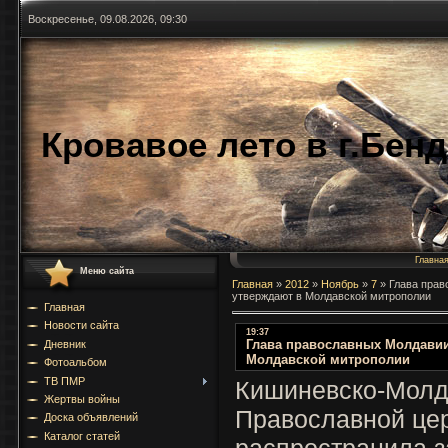
Воскресенье, 09.08.2026, 09:30
Кровавое лето в г.Бен
Главна
Меню сайта
Главная
»
2012
»
Ноябрь
»
7
»
Глава прав
утверждают в Молдавской митрополии
Главная
Новости сайта
19:37
Глава православных Молдавии
Дневник
Молдавской митрополии
Фотоальбом
ТВ ПМР
Кишиневско-Молд
Жертвы войны
Православной це
Доска объявлений
Каталог статей
распространила з