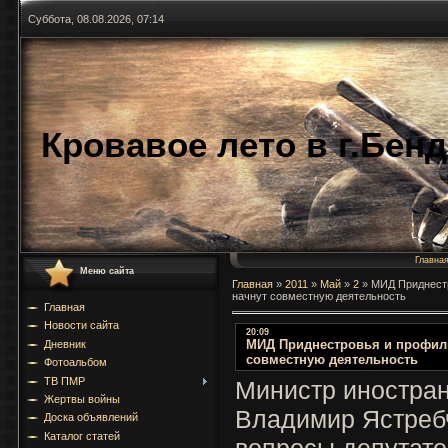
Суббота, 08.08.2026, 07:14
Кровавое лето в г.Бен
Главна
Меню сайта
Главная
»
2011
»
Май
»
2
»
МИД Приднестр
начнут совместную деятельность
Главная
Новости сайта
20:09
МИД Приднестровья и профиль
Дневник
совместную деятельность
Фотоальбом
ТВ ПМР
Министр иностра
Жертвы войны
Владимир Ястребч
Доска объявлений
Каталог статей
вопросы депутато