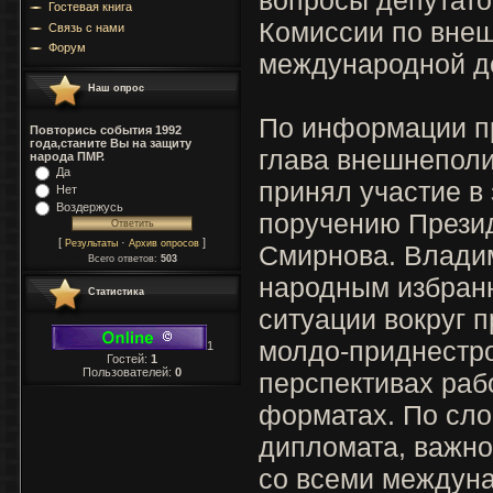
Гостевая книга
Комиссии по внеш
Связь с нами
Форум
международной д
Наш опрос
По информации п
Повторись события 1992
года,станите Вы на защиту
глава внешнеполи
народа ПМР.
Да
принял участие в
Нет
Воздержусь
поручению Прези
[
·
]
Результаты
Архив опросов
Смирнова. Влади
Всего ответов:
503
народным избран
Статистика
ситуации вокруг 
молдо-приднестро
1
Гостей:
1
Пользователей:
0
перспективах раб
форматах. По сло
дипломата, важно
со всеми междун