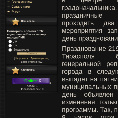
Гостевая книга
градоначаль
Связь с нами
Форум
праздничные 
проходить дв
Наш опрос
мероприятия за
Повторись события 1992
года,станите Вы на защиту
день празднования
народа ПМР.
Да
Нет
Празднование 21
Воздержусь
Тирасполя б
[
·
]
Результаты
Архив опросов
генеральной ре
Всего ответов:
503
города в следу
Статистика
выпадет на пятни
1
муниципальных п
Гостей:
1
Пользователей:
0
день объявле
изменения тольк
программы. Так, 
9 часов утра