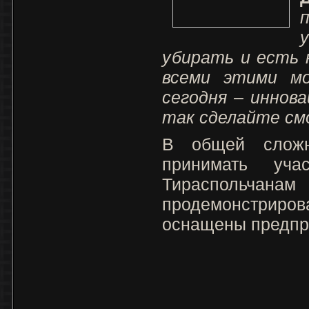
убирать и есть 
всеми этими мо
сегодня – иннов
так сделайте см
В общей сложн
принимать уча
Тираспольчанам 
продемонстриро
оснащены предпр