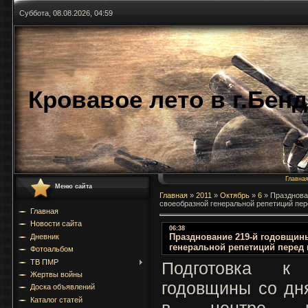
Суббота, 08.08.2026, 04:59
Кровавое лето в г.Бен
Главна
Меню сайта
Главная
»
2011
»
Октябрь
»
6
»
Празднова
своеобразной генеральной репетиций пер
Главная
Новости сайта
06:38
Празднование 219-й годовщин
Дневник
генеральной репетиций перед 
Фотоальбом
ТВ ПМР
Подготовка к
Жертвы войны
годовщины со дн
Доска объявлений
Каталог статей
в центре вн