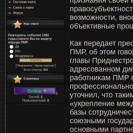
Гостевая книга
правосубъектност
Связь с нами
Форум
возможности, вно
объективные про
Наш опрос
Повторись события 1992
года,станите Вы на защиту
Как передает пре
народа ПМР.
Да
ПМР, об этом гов
Нет
Воздержусь
главы Приднестро
[
·
]
Результаты
Архив опросов
адресованном ди
Всего ответов:
503
работникам ПМР 
Статистика
профессиональног
уточнил, что таки
2
Гостей:
2
Пользователей:
0
«укрепление меж
базы сотрудничес
союзными государ
основными партне