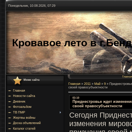
Понедельник, 10.08.2026, 07:29
Кровавое лето в г.Бен
Главна
Меню сайта
Главная
»
2011
»
Май
»
9
»
Приднестровье
своей правосубъектности
Главная
Новости сайта
03:10
Приднестровье ждет изменен
Дневник
своей правосубъектности
Фотоальбом
ТВ ПМР
Сегодня Приднест
Жертвы войны
изменения миров
Доска объявлений
Каталог статей
признания своей