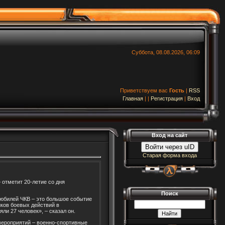
Суббота, 08.08.2026, 06:09
Приветствуем вас
Гость
|
RSS
Главная
|
|
Регистрация
|
Вход
Вход на сайт
Войти через uID
Старая форма входа
отметит 20-летие со дня
Поиск
 юбилей ЧКВ – это большое событие
иков боевых действий в
ли 27 человек», – сказал он.
 мероприятий – военно-спортивные