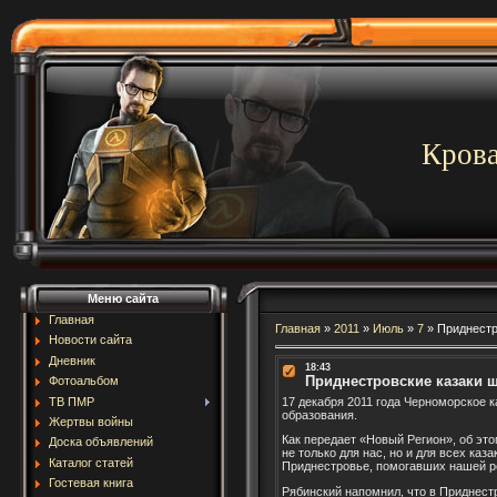
Крова
Меню сайта
Главная
Главная
»
2011
»
Июль
»
7
»
Приднестр
Новости сайта
Дневник
18:43
Приднестровские казаки ш
Фотоальбом
ТВ ПМР
17 декабря 2011 года Черноморское 
образования.
Жертвы войны
Как передает «Новый Регион», об эт
Доска объявлений
не только для нас, но и для всех ка
Каталог статей
Приднестровье, помогавших нашей рес
Гостевая книга
Рябинский напомнил, что в Приднест