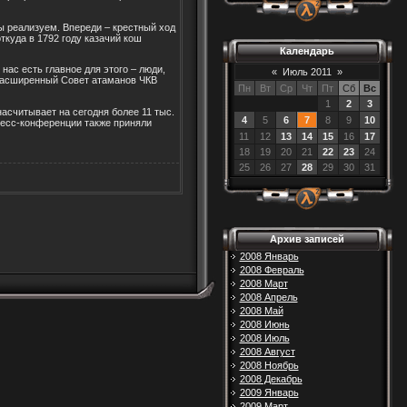
ы реализуем. Впереди – крестный ход
ткуда в 1792 году казачий кош
Календарь
нас есть главное для этого – люди,
«
Июль 2011
»
 расширенный Совет атаманов ЧКВ
Пн
Вт
Ср
Чт
Пт
Сб
Вс
1
2
3
асчитывает на сегодня более 11 тыс.
4
5
6
7
8
9
10
ресс-конференции также приняли
11
12
13
14
15
16
17
18
19
20
21
22
23
24
25
26
27
28
29
30
31
Архив записей
2008 Январь
2008 Февраль
2008 Март
2008 Апрель
2008 Май
2008 Июнь
2008 Июль
2008 Август
2008 Ноябрь
2008 Декабрь
2009 Январь
2009 Март