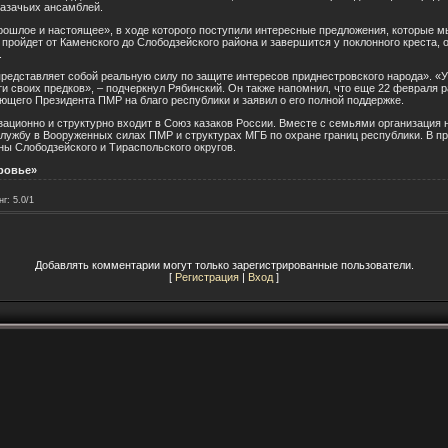
казачьих ансамблей.
рошлое и настоящее», в ходе которого поступили интересные предложения, которые м
 пройдет от Каменского до Слободзейского района и завершится у поклонного креста, о
.
представляет собой реальную силу по защите интересов приднестровского народа». «У 
яти своих предков», – подчеркнул Рябинский. Он также напомнил, что еще 22 февраля
ющего Президента ПМР на благо республики и заявил о его полной поддержке.
ационно и структурно входит в Союз казаков России. Вместе с семьями организация н
 службу в Вооруженных силах ПМР и структурах МГБ по охране границ республики. В п
ны Слободзейского и Тираспольского округов.
тровье»
нг
:
5.0
/
1
Добавлять комментарии могут только зарегистрированные пользователи.
[
Регистрация
|
Вход
]