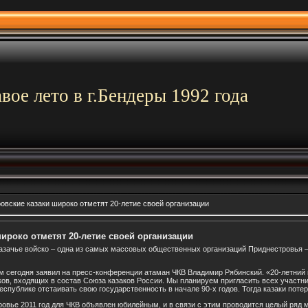
вое лето в г.Бендеры 1992 года
овские казаки широко отметят 20-летие своей организации
ироко отметят 20-летие своей организации
казачье войско – одна из самых массовых общественных организаций Приднестровья – 
ом сегодня заявил на пресс-конференции атаман ЧКВ Владимир Рябинский. «20-летний
заков, входящих в состав Союза казаков России. Мы планируем пригласить всех участн
публике отстаивать свою государственность в начале 90-х годов. Тогда казаки потеря
ровье 2011 год для ЧКВ объявлен юбилейным, и в связи с этим проводится целый ряд