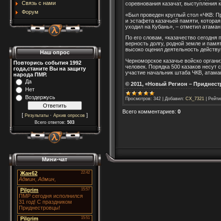
Связь с нами
соревнования казачат, выступления 
Форум
«Был проведен круглый стол «ЧКВ: П
и эстафета казачьей памяти, которая
уходил на Кубань», – отметил атаман
По его словам, «казачество сегодня 
верность долгу, родной земле и пам
высоко оценил деятельность действу
Наш опрос
Черноморское казачье войско организ
Повторись события 1992
человек. Порядка 500 казаков несут
года,станите Вы на защиту
участие начальник штаба ЧКВ, атама
народа ПМР.
Да
© 2011, «Новый Регион – Приднес
Нет
Воздержусь
Просмотров
:
342
|
Добавил
:
CX_7321
|
Рейти
Всего комментариев
:
0
[
·
]
Результаты
Архив опросов
Всего ответов:
503
Мини-чат