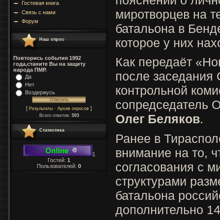
Гостевая книга
миротворцев на т
Связь с нами
Форум
батальона в Бенд
которое у них нах
Наш опрос
Повторись события 1992
Как передаёт «Но
года,станите Вы на защиту
народа ПМР.
после заседания
Да
Нет
контрольной коми
Воздержусь
сопредседатель О
[
·
]
Результаты
Архив опросов
Олег Беляков
.
Всего ответов:
503
Статистика
Ранее в Тираспол
внимание на то, 
1
Гостей:
1
согласования с м
Пользователей:
0
структурами разм
батальона россий
дополнительно 1