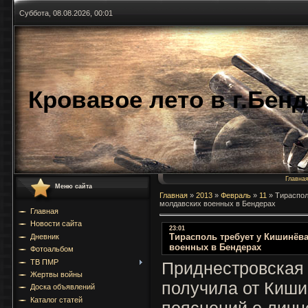
Суббота, 08.08.2026, 00:01
Кровавое лето в г.Бен
Главна
Меню сайта
Главная
»
2013
»
Февраль
»
11
»
Тираспол
молдавских военных в Бендерах
Главная
Новости сайта
23:01
Тирасполь требует у Кишинёв
Дневник
военных в Бендерах
Фотоальбом
ТВ ПМР
Приднестровская 
Жертвы войны
получила от Киш
Доска объявлений
Каталог статей
пояснений о личн