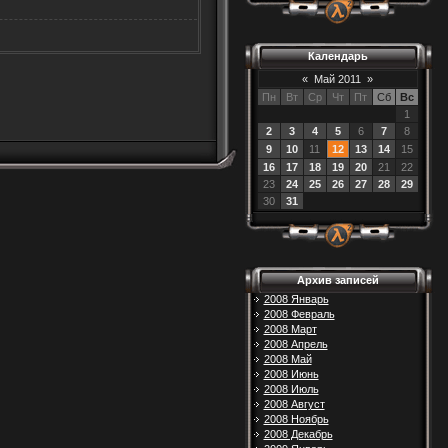
Календарь
«
Май 2011
»
Пн
Вт
Ср
Чт
Пт
Сб
Вс
1
2
3
4
5
6
7
8
9
10
11
12
13
14
15
16
17
18
19
20
21
22
23
24
25
26
27
28
29
30
31
Архив записей
2008 Январь
2008 Февраль
2008 Март
2008 Апрель
2008 Май
2008 Июнь
2008 Июль
2008 Август
2008 Ноябрь
2008 Декабрь