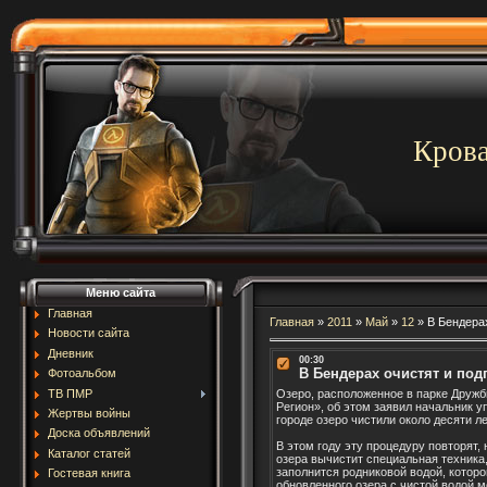
Крова
Меню сайта
Главная
Главная
»
2011
»
Май
»
12
»
В Бендерах
Новости сайта
Дневник
00:30
В Бендерах очистят и под
Фотоальбом
ТВ ПМР
Озеро, расположенное в парке Дружб
Регион», об этом заявил начальник 
Жертвы войны
городе озеро чистили около десяти л
Доска объявлений
В этом году эту процедуру повторят, 
Каталог статей
озера вычистит специальная техника
заполнится родниковой водой, которо
Гостевая книга
обновленного озера с чистой водой м