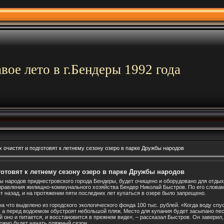
вое лето в г.Бендеры 1992 года
 очистят и подготовят к летнему сезону озеро в парке Дружбы народов
готовят к летнему сезону озеро в парке Дружбы народов
ы народов приднестровского города Бендеры, будет очищено и оборудовано для отдых
управления жилищно-коммунального хозяйства Бендер Николай Быстров. По его словам
ет назад, и на протяжении пяти последних лет купаться в озере было запрещено.
на что выделено из городского экологического фонда 100 тыс. рублей. «Когда воду спу
, а перед водоемом обустроят небольшой пляж. Место для купания будет засыпано пе
й оно и питается, и восстановится в прежнем виде», – рассказал Быстров. Он заверил,
ожно будет начать пляжный сезон.