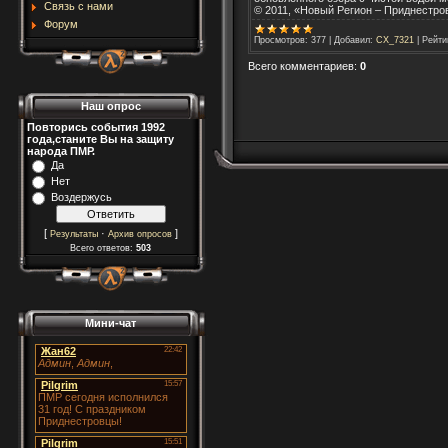
Связь с нами
© 2011, «Новый Регион – Приднестро
Форум
Просмотров
:
377
|
Добавил
:
CX_7321
|
Рейти
Всего комментариев
:
0
Наш опрос
Повторись события 1992
года,станите Вы на защиту
народа ПМР.
Да
Нет
Воздержусь
[
·
]
Результаты
Архив опросов
Всего ответов:
503
Мини-чат