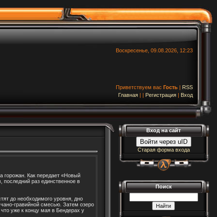
Воскресенье, 09.08.2026, 12:23
Приветствуем вас
Гость
|
RSS
Главная
|
|
Регистрация
|
Вход
Вход на сайт
Войти через uID
Старая форма входа
а горожан. Как передает «Новый
, последний раз единственное в
Поиск
стят до необходимого уровня, дно
счано-гравийной смесью. Затем озеро
 что уже к концу мая в Бендерах у