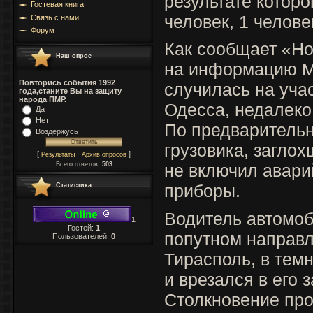
результате которо
Гостевая книга
человек, 1 челове
Связь с нами
Форум
Как сообщает «Но
Наш опрос
на информацию М
Повторись события 1992
случилась на учас
года,станите Вы на защиту
народа ПМР.
Одесса, недалеко 
Да
Нет
По предварительн
Воздержусь
грузовика, заглох
[
·
]
Результаты
Архив опросов
Всего ответов:
503
не включил авари
приборы.
Статистика
Водитель автомоб
1
Гостей:
1
попутном направл
Пользователей:
0
Тирасполь, в темн
и врезался в его 
Столкновение про