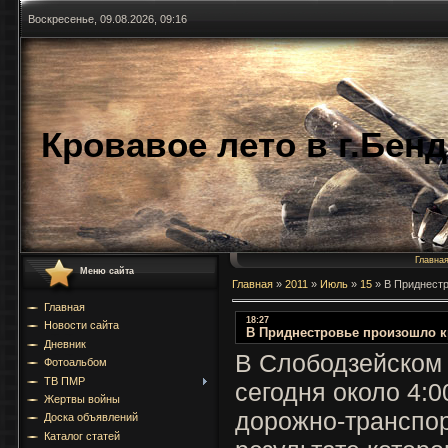
Воскресенье, 09.08.2026, 09:16
Кровавое лето в г.Бен
Главна
Меню сайта
Главная
»
2011
»
Июль
»
15
»
В Приднестр
Главная
18:27
Новости сайта
В Приднестровье произошло к
Дневник
В Слободзейском
Фотоальбом
ТВ ПМР
сегодня около 4:
Жертвы войны
дорожно-транспор
Доска объявлений
Каталог статей