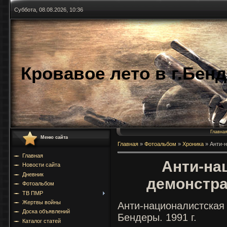
Суббота, 08.08.2026, 10:36
Кровавое лето в г.Бен
Главна
Меню сайта
Главная
»
Фотоальбом
»
Хроника
»
Анти-
Главная
Анти-на
Новости сайта
Дневник
демонстра
Фотоальбом
ТВ ПМР
Жертвы войны
Анти-националистс
Доска объявлений
Бендеры. 1991 г.
Каталог статей