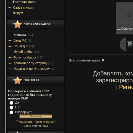
Гостевая книга
Связь с нами
Форум
Категории раздела
Добавле
Хроника
[349]
Ввод МC
[23]
Наши дни
[69]
Музей войны
[87]
Фото погибших
[466]
Всего комментариев
:
0
Хроника по ту сторону
[75]
Наши дни по ту сторону
[13]
Добавлять ко
зарегистрир
Наш опрос
[
Реги
Повторись события 1992
года,станите Вы на защиту
народа ПМР.
Да
Нет
Воздержусь
[
·
]
Результаты
Архив опросов
Всего ответов:
503