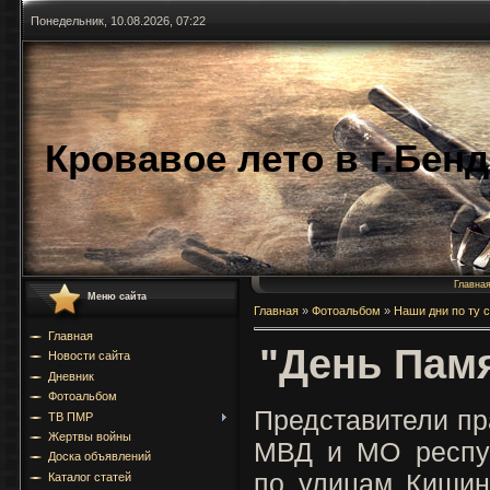
Понедельник, 10.08.2026, 07:22
Кровавое лето в г.Бен
Главна
Меню сайта
Главная
»
Фотоальбом
»
Наши дни по ту 
Главная
"День Памя
Новости сайта
Дневник
Фотоальбом
Представители пр
ТВ ПМР
Жертвы войны
МВД и МО респу
Доска объявлений
по улицам Кишин
Каталог статей