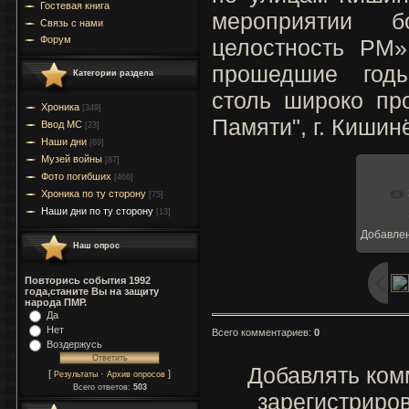
Гостевая книга
мероприятии 
Связь с нами
Форум
целостность РМ»
прошедшие год
Категории раздела
столь широко пр
Хроника
[349]
Памяти", г. Кишинё
Ввод МC
[23]
Наши дни
[69]
Музей войны
[87]
Фото погибших
[466]
Хроника по ту сторону
[75]
Наши дни по ту сторону
[13]
Добавле
Наш опрос
Повторись события 1992
года,станите Вы на защиту
народа ПМР.
Да
Нет
Всего комментариев
:
0
Воздержусь
Добавлять ком
[
·
]
Результаты
Архив опросов
Всего ответов:
503
зарегистриро