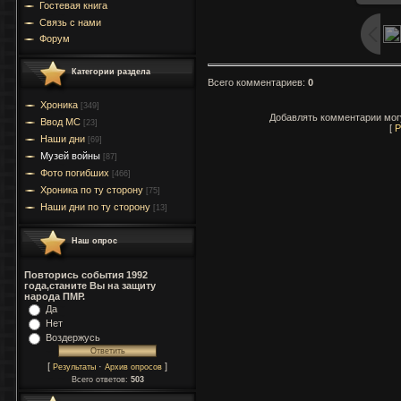
Гостевая книга
Связь с нами
Форум
Категории раздела
Всего комментариев
:
0
Хроника
[349]
Добавлять комментарии могу
Ввод МC
[23]
[
Р
Наши дни
[69]
Музей войны
[87]
Фото погибших
[466]
Хроника по ту сторону
[75]
Наши дни по ту сторону
[13]
Наш опрос
Повторись события 1992
года,станите Вы на защиту
народа ПМР.
Да
Нет
Воздержусь
[
·
]
Результаты
Архив опросов
Всего ответов:
503