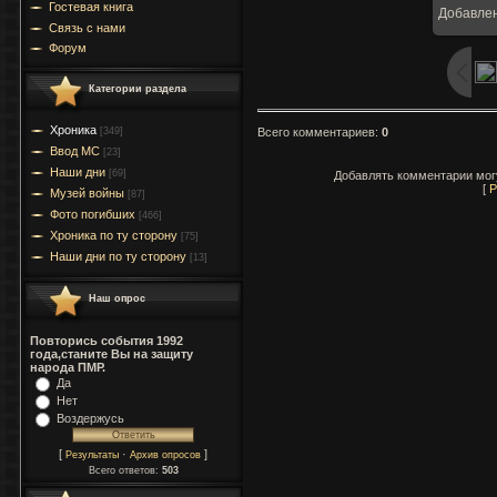
Гостевая книга
Добавле
7
Связь с нами
Форум
Категории раздела
Хроника
Всего комментариев
:
0
[349]
Ввод МC
[23]
Наши дни
[69]
Добавлять комментарии могу
[
Р
Музей войны
[87]
Фото погибших
[466]
Хроника по ту сторону
[75]
Наши дни по ту сторону
[13]
Наш опрос
Повторись события 1992
года,станите Вы на защиту
народа ПМР.
Да
Нет
Воздержусь
[
·
]
Результаты
Архив опросов
Всего ответов:
503