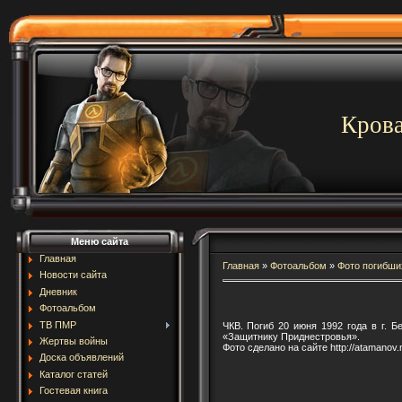
Крова
Меню сайта
Главная
Главная
»
Фотоальбом
»
Фото погибши
Новости сайта
Дневник
Фотоальбом
ТВ ПМР
ЧКВ. Погиб 20 июня 1992 года в г. 
«Защитнику Приднестровья».
Жертвы войны
Фото сделано на сайте http://atamanov.
Доска объявлений
Каталог статей
Гостевая книга