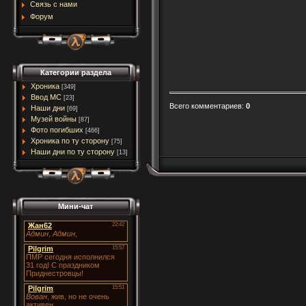
Связь с нами
Форум
Категории раздела
Хроника
[349]
Ввод МC
[23]
Всего комментариев
:
0
Наши дни
[69]
Музей войны
[87]
Фото погибших
[466]
Хроника по ту сторону
[75]
Наши дни по ту сторону
[13]
Мини-чат