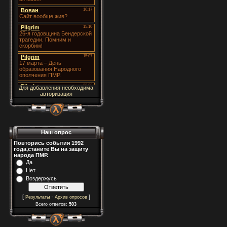
Для добавления необходима
авторизация
Наш опрос
Повторись события 1992
года,станите Вы на защиту
народа ПМР.
Да
Нет
Воздержусь
[
·
]
Результаты
Архив опросов
Всего ответов:
503