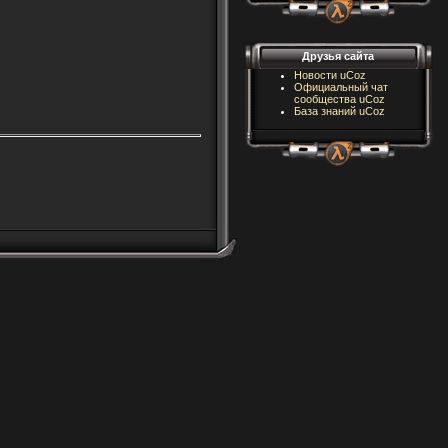
Друзья сайта
Новости uCoz
Официальный чат
сообщества uCoz
База знаний uCoz