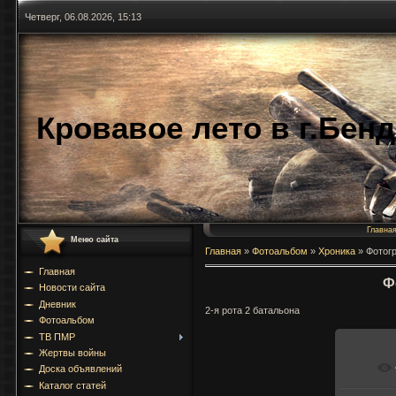
Четверг, 06.08.2026, 15:13
Кровавое лето в г.Бен
Главна
Меню сайта
Главная
»
Фотоальбом
»
Хроника
»
Фотог
Главная
Ф
Новости сайта
Дневник
2-я рота 2 батальона
Фотоальбом
ТВ ПМР
Жертвы войны
Доска объявлений
Каталог статей