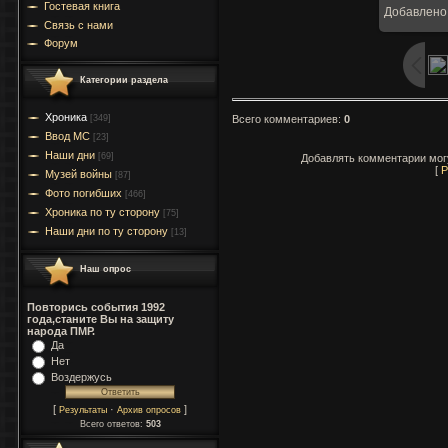
Гостевая книга
Добавлено
15
Связь с нами
Форум
Категории раздела
Хроника
Всего комментариев
:
0
[349]
Ввод МC
[23]
Наши дни
[69]
Добавлять комментарии могу
[
Р
Музей войны
[87]
Фото погибших
[466]
Хроника по ту сторону
[75]
Наши дни по ту сторону
[13]
Наш опрос
Повторись события 1992
года,станите Вы на защиту
народа ПМР.
Да
Нет
Воздержусь
[
·
]
Результаты
Архив опросов
Всего ответов:
503