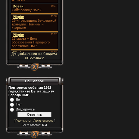
Для добавления необходима
авторизация
Наш опрос
Повторись события 1992
года,станите Вы на защиту
народа ПМР.
Да
Нет
Воздержусь
[
·
]
Результаты
Архив опросов
Всего ответов:
503