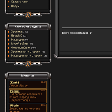
Связь с нами
Форум
Категории раздела
Хроника
[349]
Всего комментариев
:
0
Ввод МC
[23]
Наши дни
[69]
Музей войны
[87]
Фото погибших
[466]
Хроника по ту сторону
[75]
Наши дни по ту сторону
[13]
Мини-чат