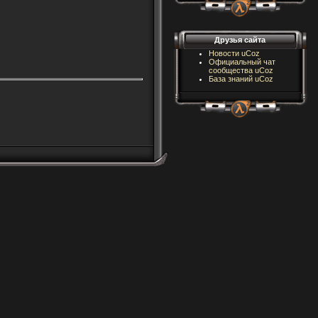
Друзья сайта
Новости uCoz
Официальный чат
сообщества uCoz
База знаний uCoz