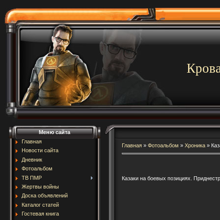
Крова
Меню сайта
Главная
Главная
»
Фотоальбом
»
Хроника
»
Каз
Новости сайта
Дневник
Фотоальбом
ТВ ПМР
Казаки на боевых позициях. Приднестро
Жертвы войны
Доска объявлений
Каталог статей
Гостевая книга