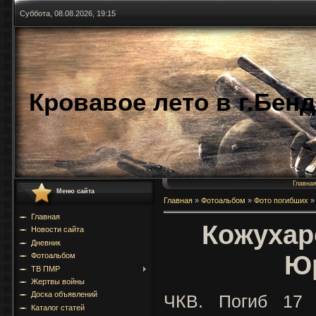
Суббота, 08.08.2026, 19:15
Кровавое лето в г.Бен
Главна
Меню сайта
Главная
»
Фотоальбом
»
Фото погибших
»
Главная
Кожухар
Новости сайта
Дневник
Ю
Фотоальбом
ТВ ПМР
Жертвы войны
Доска объявлений
ЧКВ. Погиб 17 
Каталог статей