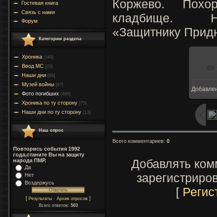
Коржево. Похо
Гостевая книга
Связь с нами
кладбище. Н
Форум
«Защитнику Придн
Категории раздела
Хроника
[349]
Ввод МC
[23]
Наши дни
[69]
Музей войны
[87]
Добавле
Фото погибших
[466]
Хроника по ту сторону
[75]
Наши дни по ту сторону
[13]
Наш опрос
Всего комментариев
:
0
Повторись события 1992
года,станите Вы на защиту
Добавлять ком
народа ПМР.
Да
зарегистриро
Нет
Воздержусь
[
Регис
[
·
]
Результаты
Архив опросов
Всего ответов:
503