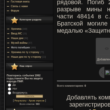
рядовой. Погиб 
Гостевая книга
Связь с нами
разрыве мины н
Форум
части 48414 в с
Категории раздела
Братской могиле
медалью «Защитн
Хроника
[349]
Ввод МC
[23]
Наши дни
[69]
Музей войны
[87]
Фото погибших
[466]
Хроника по ту сторону
[75]
Наши дни по ту сторону
[13]
Добавле
Наш опрос
Повторись события 1992
года,станите Вы на защиту
народа ПМР.
Да
Всего комментариев
:
0
Нет
Воздержусь
Добавлять ком
[
·
]
Результаты
Архив опросов
зарегистриро
Всего ответов:
503