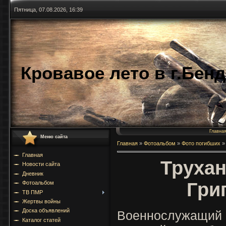
Пятница, 07.08.2026, 16:39
Кровавое лето в г.Бен
Главна
Меню сайта
Главная
»
Фотоальбом
»
Фото погибших
»
Главная
Трухан
Новости сайта
Дневник
Гри
Фотоальбом
ТВ ПМР
Жертвы войны
Доска объявлений
Военнослужащий 
Каталог статей