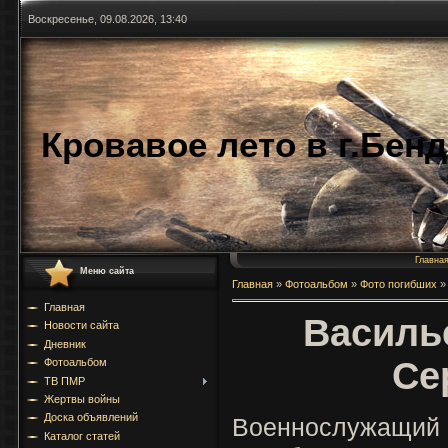
Воскресенье, 09.08.2026, 13:40
Кровавое лето в г.Бен
Главна
Меню сайта
Главная
»
Фотоальбом
»
Фото погибших
»
Главная
Василь
Новости сайта
Дневник
Се
Фотоальбом
ТВ ПМР
Жертвы войны
Доска объявлений
Военнослужащий 
Каталог статей