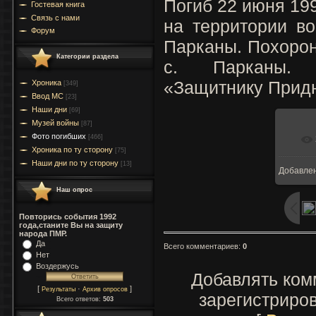
Погиб 22 июня 19
Гостевая книга
Связь с нами
на территории во
Форум
Парканы. Похоро
Категории раздела
с. Парканы. 
«Защитнику Придн
Хроника
[349]
Ввод МC
[23]
Наши дни
[69]
Музей войны
[87]
Фото погибших
[466]
Хроника по ту сторону
[75]
Наши дни по ту сторону
[13]
Добавле
Наш опрос
Повторись события 1992
года,станите Вы на защиту
народа ПМР.
Да
Всего комментариев
:
0
Нет
Воздержусь
Добавлять ком
[
·
]
Результаты
Архив опросов
зарегистриро
Всего ответов:
503