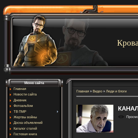
Крова
Меню сайта
Главная
Главная
»
Видео
»
Люди и блоги
Новости сайта
Дневник
Фотоальбом
КАНАЛ
ТВ ПМР
Просм
Жертвы войны
Доска объявлений
Каталог статей
Гостевая книга