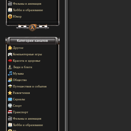
Фильмы и анимация
Хобби и образование
Юмор
Категории каналов
Другое
Компьютерные игры
Красота и здоровье
Люди и блоги
Музыка
Общество
Путешествия и события
Развлечения
Сериалы
Спорт
Транспорт
Фильмы и анимация
Хобби и образование