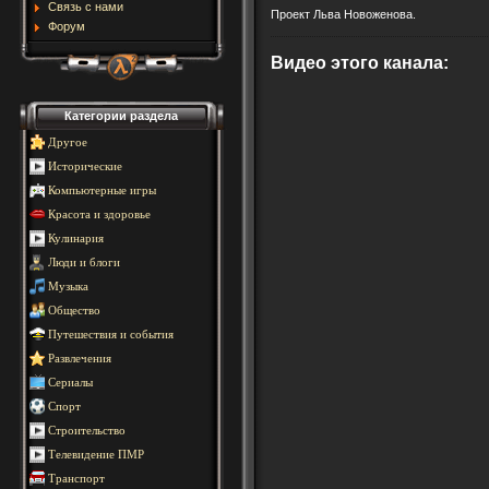
Связь с нами
Проект Льва Новоженова.
Форум
Видео этого канала
:
Категории раздела
Другое
Исторические
Компьютерные игры
Красота и здоровье
Кулинария
Люди и блоги
Музыка
Общество
Путешествия и события
Развлечения
Сериалы
Спорт
Строительство
Телевидение ПМР
Транспорт