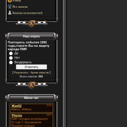
Юмор
Все каналы
Каналы пользователей
Наш опрос
Повторись события 1992
года,станите Вы на защиту
народа ПМР.
Да
Нет
Воздержусь
[
·
]
Результаты
Архив опросов
Всего ответов:
503
Мини-чат