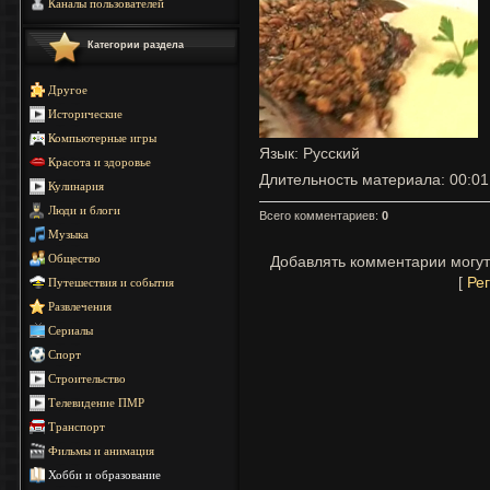
Каналы пользователей
Категории раздела
Другое
Исторические
Компьютерные игры
Язык
: Русский
Красота и здоровье
Длительность материала
: 00:01
Кулинария
Люди и блоги
Всего комментариев
:
0
Музыка
Добавлять комментарии могут
Общество
[
Ре
Путешествия и события
Развлечения
Сериалы
Спорт
Строительство
Телевидение ПМР
Транспорт
Фильмы и анимация
Хобби и образование