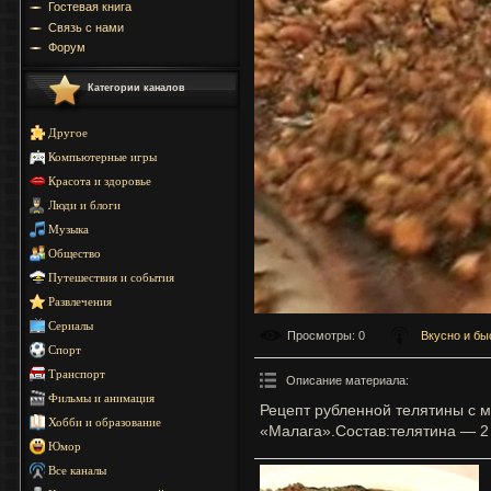
Гостевая книга
Связь с нами
Форум
Категории каналов
Другое
Компьютерные игры
Красота и здоровье
Люди и блоги
Музыка
Общество
Путешествия и события
Развлечения
Сериалы
Просмотры
: 0
Вкусно и бы
Спорт
Транспорт
Описание материала
:
Фильмы и анимация
Рецепт рубленной телятины с 
Хобби и образование
«Малага».Состав:телятина — 2 
Юмор
Все каналы