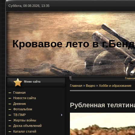
Суббота, 08.08.2026, 13:35
Кровавое лето в г.Бен
Главна
Меню сайта
Главная
»
Видео
»
Хобби и образование
Главная
Новости сайта
Рубленная телятин
Дневник
Фотоальбом
ТВ ПМР
Жертвы войны
Доска объявлений
Каталог статей