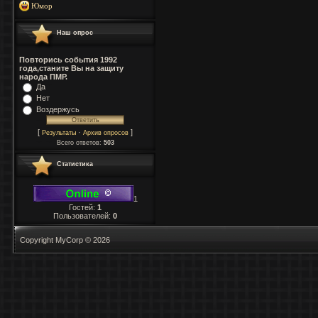
Юмор
Наш опрос
Повторись события 1992
года,станите Вы на защиту
народа ПМР.
Да
Нет
Воздержусь
[
·
]
Результаты
Архив опросов
Всего ответов:
503
Статистика
1
Гостей:
1
Пользователей:
0
Copyright MyCorp © 2026