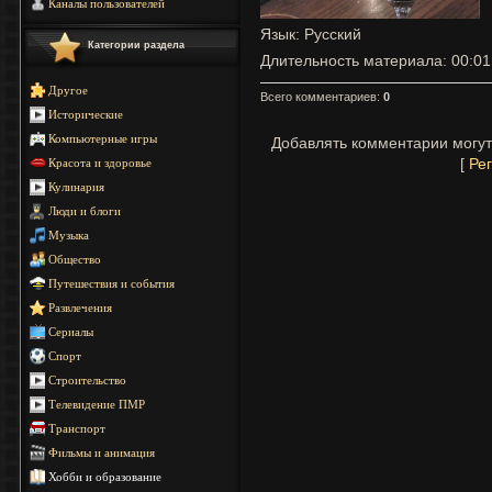
Каналы пользователей
Язык
: Русский
Категории раздела
Длительность материала
: 00:01
Другое
Всего комментариев
:
0
Исторические
Компьютерные игры
Добавлять комментарии могут
[
Ре
Красота и здоровье
Кулинария
Люди и блоги
Музыка
Общество
Путешествия и события
Развлечения
Сериалы
Спорт
Строительство
Телевидение ПМР
Транспорт
Фильмы и анимация
Хобби и образование