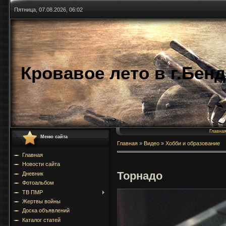
Пятница, 07.08.2026, 06:02
Кровавое лето в г.Бен
Главна
Меню сайта
Главная
»
Видео
»
Хобби и образование
Главная
Новости сайта
Торнадо
Дневник
Фотоальбом
ТВ ПМР
Жертвы войны
Доска объявлений
Каталог статей