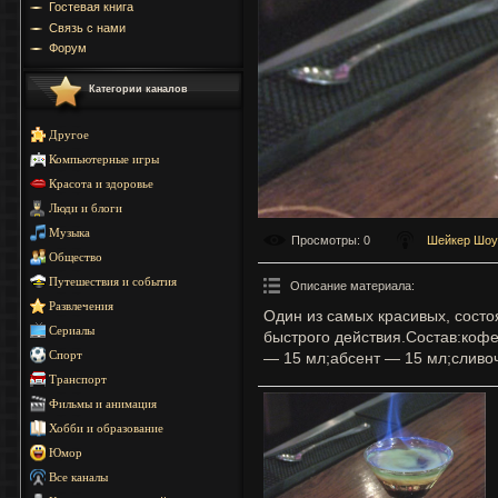
Гостевая книга
Связь с нами
Форум
Категории каналов
Другое
Компьютерные игры
Красота и здоровье
Люди и блоги
Музыка
Просмотры
: 0
Шейкер Шоу
Общество
Путешествия и события
Описание материала
:
Развлечения
Один из самых красивых, состо
Сериалы
быстрого действия.Состав:коф
— 15 мл;абсент — 15 мл;сливо
Спорт
Транспорт
Фильмы и анимация
Хобби и образование
Юмор
Все каналы