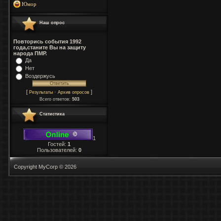
Юмор
Наш опрос
Повторись события 1992
года,станите Вы на защиту
народа ПМР.
Да
Нет
Воздержусь
[
·
]
Результаты
Архив опросов
Всего ответов:
503
Статистика
1
Гостей:
1
Пользователей:
0
Copyright MyCorp © 2026