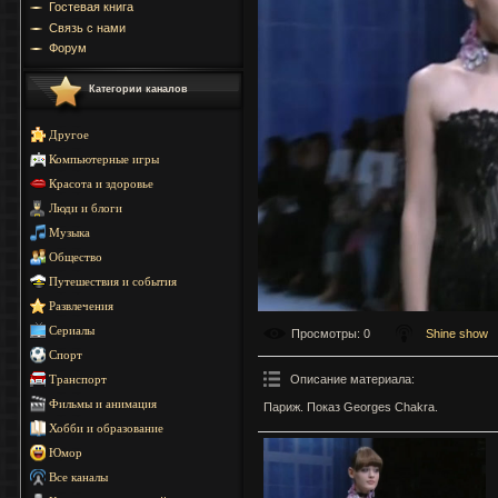
Гостевая книга
Связь с нами
Форум
Категории каналов
Другое
Компьютерные игры
Красота и здоровье
Люди и блоги
Музыка
Общество
Путешествия и события
Развлечения
Сериалы
Просмотры
: 0
Shine show
Спорт
Описание материала
:
Транспорт
Фильмы и анимация
Париж. Показ Georges Chakra.
Хобби и образование
Юмор
Все каналы