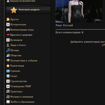
Каналы пользователей
Категории раздела
Другое
Исторические
Язык
: Русский
Компьютерные игры
Всего комментариев
:
0
Красота и здоровье
Кулинария
Добавлять комментарии могу
[
Р
Люди и блоги
Музыка
Общество
Путешествия и события
Развлечения
Сериалы
Спорт
Строительство
Телевидение ПМР
Транспорт
Фильмы и анимация
Хобби и образование