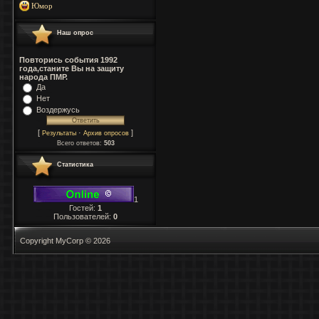
Юмор
Наш опрос
Повторись события 1992
года,станите Вы на защиту
народа ПМР.
Да
Нет
Воздержусь
[
·
]
Результаты
Архив опросов
Всего ответов:
503
Статистика
1
Гостей:
1
Пользователей:
0
Copyright MyCorp © 2026