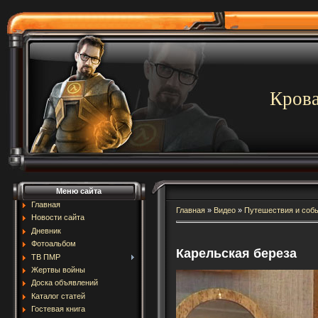
Крова
Меню сайта
Главная
Главная
»
Видео
»
Путешествия и соб
Новости сайта
Дневник
Фотоальбом
Карельская береза
ТВ ПМР
Жертвы войны
Доска объявлений
Каталог статей
Гостевая книга