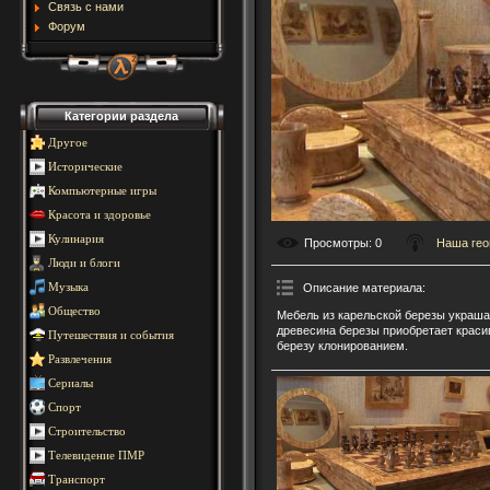
Связь с нами
Форум
Категории раздела
Другое
Исторические
Компьютерные игры
Красота и здоровье
Кулинария
Просмотры
: 0
Наша гео
Люди и блоги
Описание материала
:
Музыка
Общество
Мебель из карельской березы украша
древесина березы приобретает краси
Путешествия и события
березу клонированием.
Развлечения
Сериалы
Спорт
Строительство
Телевидение ПМР
Транспорт