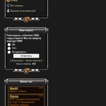
Юмор
Все каналы
Каналы пользователей
Наш опрос
Повторись события 1992
года,станите Вы на защиту
народа ПМР.
Да
Нет
Воздержусь
[
·
]
Результаты
Архив опросов
Всего ответов:
503
Мини-чат