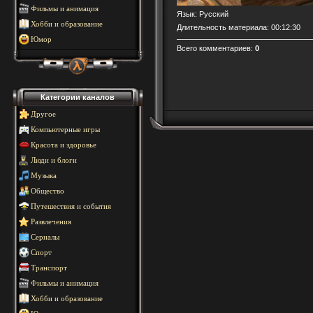
Фильмы и анимация
Язык
: Русский
Хобби и образование
Длительность материала
: 00:12:30
Юмор
Всего комментариев
:
0
Категории каналов
Другое
Компьютерные игры
Красота и здоровье
Люди и блоги
Музыка
Общество
Путешествия и события
Развлечения
Сериалы
Спорт
Транспорт
Фильмы и анимация
Хобби и образование