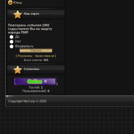
Юмор
Наш опрос
Повторись события 1992
года,станите Вы на защиту
народа ПМР.
Да
Нет
Воздержусь
[
·
]
Результаты
Архив опросов
Всего ответов:
503
Статистика
1
Гостей:
1
Пользователей:
0
Copyright MyCorp © 2026