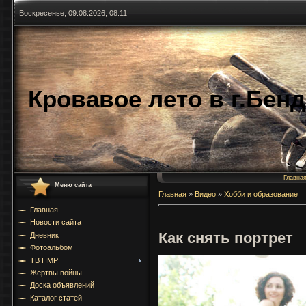
Воскресенье, 09.08.2026, 08:11
Кровавое лето в г.Бен
Главна
Меню сайта
Главная
»
Видео
»
Хобби и образование
Главная
Новости сайта
Как снять портрет
Дневник
Фотоальбом
ТВ ПМР
Жертвы войны
Доска объявлений
Каталог статей