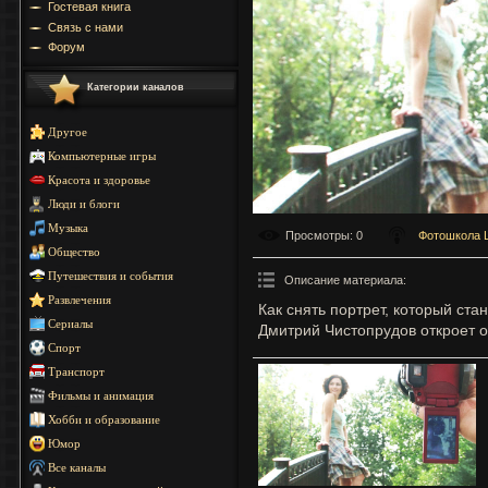
Гостевая книга
Связь с нами
Форум
Категории каналов
Другое
Компьютерные игры
Красота и здоровье
Люди и блоги
Музыка
Просмотры
: 0
Фотошкола 
Общество
Путешествия и события
Описание материала
:
Развлечения
Как снять портрет, который ст
Сериалы
Дмитрий Чистопрудов откроет 
Спорт
Транспорт
Фильмы и анимация
Хобби и образование
Юмор
Все каналы