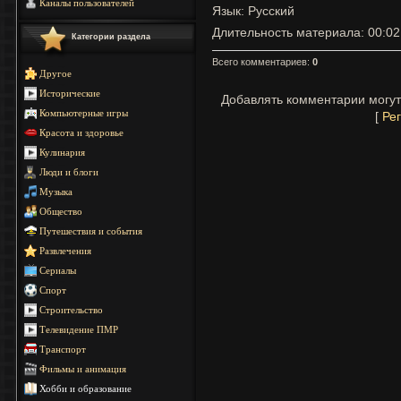
Каналы пользователей
Язык
: Русский
Длительность материала
: 00:02
Категории раздела
Всего комментариев
:
0
Другое
Исторические
Добавлять комментарии могут
Компьютерные игры
[
Ре
Красота и здоровье
Кулинария
Люди и блоги
Музыка
Общество
Путешествия и события
Развлечения
Сериалы
Спорт
Строительство
Телевидение ПМР
Транспорт
Фильмы и анимация
Хобби и образование