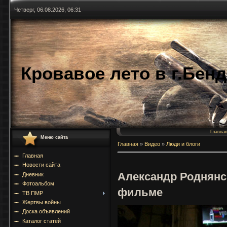
Четверг, 06.08.2026, 06:31
Кровавое лето в г.Бен
Главна
Меню сайта
Главная
»
Видео
»
Люди и блоги
Главная
Новости сайта
Александр Роднянс
Дневник
Фотоальбом
фильме
ТВ ПМР
Жертвы войны
Доска объявлений
Каталог статей