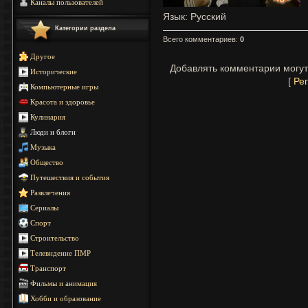
Каналы пользователей
Язык
: Русский
Категории раздела
Всего комментариев
:
0
Другое
Добавлять комментарии могут
Исторические
[
Ре
Компьютерные игры
Красота и здоровье
Кулинария
Люди и блоги
Музыка
Общество
Путешествия и события
Развлечения
Сериалы
Спорт
Строительство
Телевидение ПМР
Транспорт
Фильмы и анимация
Хобби и образование