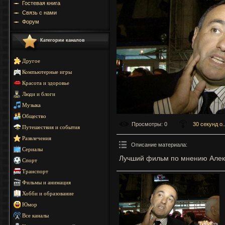
Гостевая книга
Связь с нами
Форум
Категории каналов
Другое
Компьютерные игры
Красота и здоровье
Люди и блоги
Музыка
Общество
Просмотры
: 0
30 секунд о..
Путешествия и события
Развлечения
Описание материала
:
Сериалы
Лучший фильм по мнению Алек
Спорт
Транспорт
Фильмы и анимация
Хобби и образование
Юмор
Все каналы