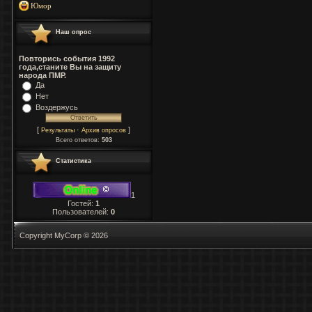
Юмор
Наш опрос
Повторись события 1992
года,станите Вы на защиту
народа ПМР.
Да
Нет
Воздержусь
[
·
]
Результаты
Архив опросов
Всего ответов:
503
Статистика
1
Гостей:
1
Пользователей:
0
Copyright MyCorp © 2026