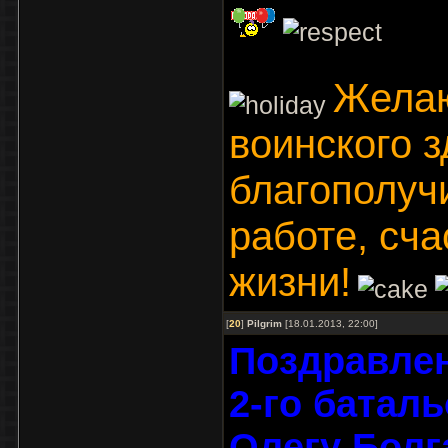
Желаю
воинского з
благополучи
работе, сча
жизни!
[
20
]
Pilgrim
[18.01.2013, 22:00]
Поздравле
2-го батал
Олегу Болг