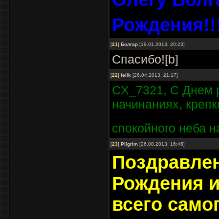
Рождения!!
[
21
]
Болгар
[19.01.2013, 20:23]
Спасибо![b]
[
22
]
lelik
[26.04.2013, 21:17]
CX_7321, С Днем 
начинаниях, крепк
спокойного неба н
[
23
]
Pilgrim
[26.08.2013, 16:46]
Поздравле
Рождения 
всего само