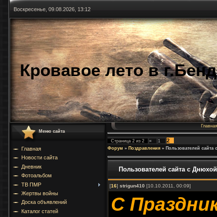
Воскресенье, 09.08.2026, 13:12
Кровавое лето в г.Бен
Главна
Меню сайта
2
Страница
2
из
2
«
1
Форум
»
Поздравления
»
Пользователей сайта с 
Главная
Новости сайта
Дневник
Пользователей сайта с Днюхой !
Фотоальбом
ТВ ПМР
[
16
]
strigun410
[10.10.2011, 00:09]
Жертвы войны
С Праздни
Доска объявлений
Каталог статей