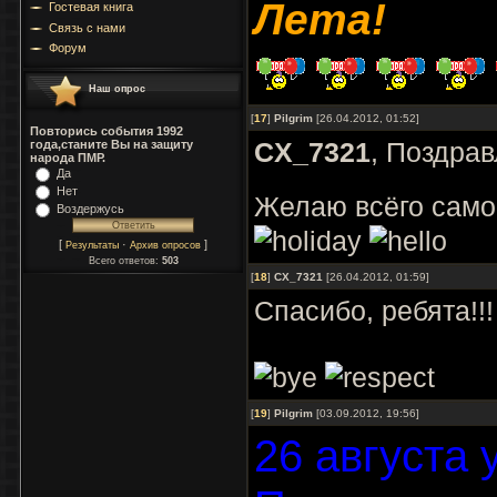
Лета!
Гостевая книга
Связь с нами
Форум
Наш опрос
[
17
]
Pilgrim
[26.04.2012, 01:52]
Повторись события 1992
CX_7321
, Поздра
года,станите Вы на защиту
народа ПМР.
Да
Нет
Желаю всёго само
Воздержусь
[
·
]
Результаты
Архив опросов
Всего ответов:
503
[
18
]
CX_7321
[26.04.2012, 01:59]
Спасибо, ребята!!!
[
19
]
Pilgrim
[03.09.2012, 19:56]
26 августа