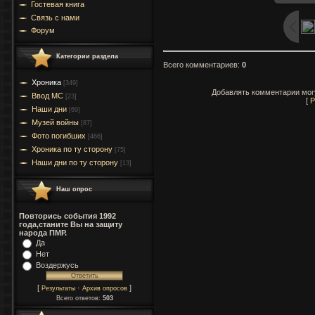
Гостевая книга
Связь с нами
Форум
Категории раздела
Всего комментариев
:
0
Хроника
[349]
Добавлять комментарии могу
Ввод МC
[23]
[
Р
Наши дни
[69]
Музей войны
[87]
Фото погибших
[466]
Хроника по ту сторону
[75]
Наши дни по ту сторону
[13]
Наш опрос
Повторись события 1992
года,станите Вы на защиту
народа ПМР.
Да
Нет
Воздержусь
[
·
]
Результаты
Архив опросов
Всего ответов:
503