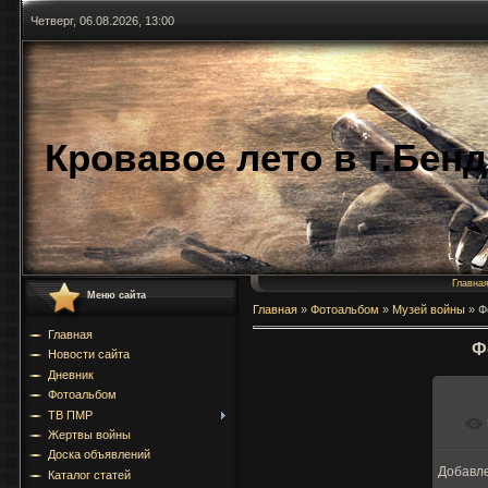
Четверг, 06.08.2026, 13:00
Кровавое лето в г.Бен
Главна
Меню сайта
Главная
»
Фотоальбом
»
Музей войны
»
Ф
Главная
Ф
Новости сайта
Дневник
Фотоальбом
ТВ ПМР
Жертвы войны
Доска объявлений
Добавл
Каталог статей
17