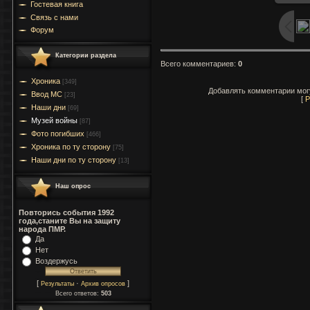
Гостевая книга
Связь с нами
Форум
Категории раздела
Всего комментариев
:
0
Хроника
[349]
Добавлять комментарии могу
Ввод МC
[23]
[
Р
Наши дни
[69]
Музей войны
[87]
Фото погибших
[466]
Хроника по ту сторону
[75]
Наши дни по ту сторону
[13]
Наш опрос
Повторись события 1992
года,станите Вы на защиту
народа ПМР.
Да
Нет
Воздержусь
[
·
]
Результаты
Архив опросов
Всего ответов:
503