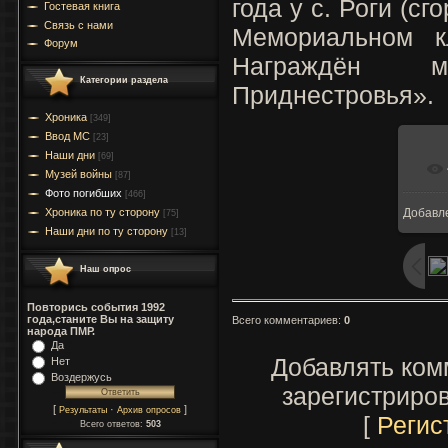
года у с. Роги (сг
Гостевая книга
Связь с нами
Мемориальном к
Форум
Награждён м
Категории раздела
Приднестровья».
Хроника
[349]
Ввод МC
[23]
Наши дни
[69]
Музей войны
[87]
Фото погибших
[466]
Хроника по ту сторону
Добавл
[75]
Наши дни по ту сторону
[13]
Наш опрос
Повторись события 1992
года,станите Вы на защиту
Всего комментариев
:
0
народа ПМР.
Да
Добавлять ком
Нет
Воздержусь
зарегистриро
[
·
]
Результаты
Архив опросов
[
Регис
Всего ответов:
503