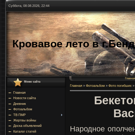
Суббота, 08.08.2026, 22:44
Кровавое лето в г.Бен
Главна
Меню сайта
Главная
»
Фотоальбом
»
Фото погибших
»
Главная
Бекето
Новости сайта
Дневник
Вас
Фотоальбом
ТВ ПМР
Жертвы войны
Доска объявлений
Народное ополчен
Каталог статей