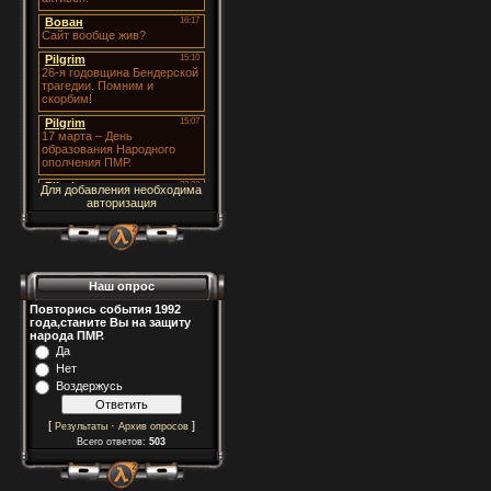
Для добавления необходима
авторизация
Наш опрос
Повторись события 1992
года,станите Вы на защиту
народа ПМР.
Да
Нет
Воздержусь
[
·
]
Результаты
Архив опросов
Всего ответов:
503