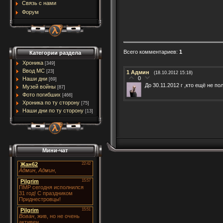
Связь с нами
Форум
Всего комментариев
:
1
Категории раздела
Хроника
[349]
Ввод МC
[23]
1
Админ
(18.10.2012 15:18)
0
Наши дни
[69]
До 30.11.2012 г ,кто ещё не 
Музей войны
[87]
Фото погибших
[466]
Хроника по ту сторону
[75]
Наши дни по ту сторону
[13]
Мини-чат