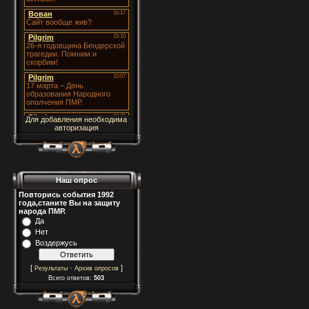
Для добавления необходима
авторизация
Наш опрос
Повторись события 1992
года,станите Вы на защиту
народа ПМР.
Да
Нет
Воздержусь
[
·
]
Результаты
Архив опросов
Всего ответов:
503