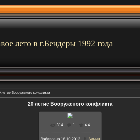
вое лето в г.Бендеры 1992 года
0 летие Вооруженого конфликта
20 летие Вооруженого конфликта
314
1
4.4
В реальном размере
Добавлено
18.10.2012
Админ