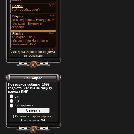
Для добавления необходима
авторизация
Наш опрос
Повторись события 1992
года,станите Вы на защиту
народа ПМР.
Да
Нет
Воздержусь
[
·
]
Результаты
Архив опросов
Всего ответов:
503