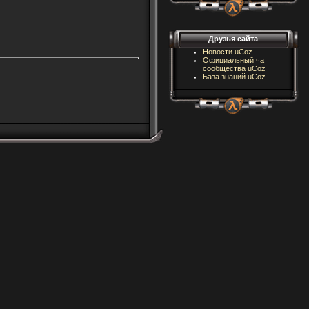
Друзья сайта
Новости uCoz
Официальный чат
сообщества uCoz
База знаний uCoz