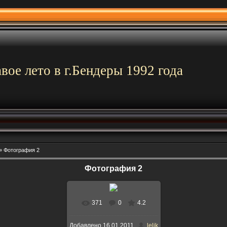
вое лето в г.Бендеры 1992 года
»
Фотография 2
Фотография 2
371
0
4.2
В реальном размере
Добавлено
16.01.2011
lelik