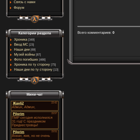
Связь с нами
Форум
Всего комментариев
:
0
Категории раздела
Хроника
[349]
Ввод МC
[23]
Наши дни
[69]
Музей войны
[87]
Фото погибших
[466]
Хроника по ту сторону
[75]
Наши дни по ту сторону
[13]
Мини-чат