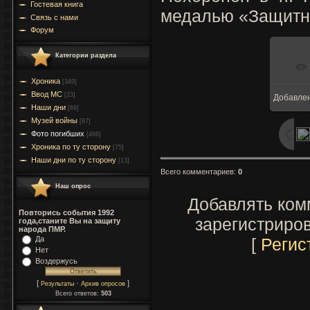
Гостевая книга
медалью «Защитн
Связь с нами
Форум
Категории раздела
Хроника
[349]
Ввод МC
[23]
Добавле
Наши дни
[69]
Музей войны
[87]
Фото погибших
[466]
Хроника по ту сторону
[75]
Наши дни по ту сторону
[13]
Всего комментариев
:
0
Наш опрос
Добавлять ком
Повторись события 1992
зарегистриро
года,станите Вы на защиту
народа ПМР.
[
Регис
Да
Нет
Воздержусь
[
·
]
Результаты
Архив опросов
Всего ответов:
503