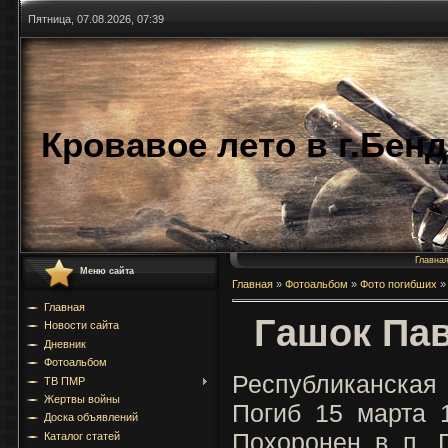
Пятница, 07.08.2026, 07:39
Кровавое лето в г.Бен
Главна
Меню сайта
Главная
»
Фотоальбом
»
Фото погибших
»
Главная
Гашок Па
Новости сайта
Дневник
Фотоальбом
Республиканска
ТВ ПМР
Жертвы войны
Погиб 15 марта 
Доска объявлений
Похоронен в п. 
Каталог статей