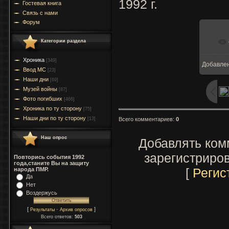
1992 г.
Гостевая книга
Связь с нами
Форум
Категории раздела
Хроника
[349]
Добавле
Ввод МC
[23]
Наши дни
[69]
Музей войны
[87]
Фото погибших
[466]
Хроника по ту сторону
[75]
Наши дни по ту сторону
Всего комментариев
:
0
[13]
Наш опрос
Добавлять ком
зарегистриро
Повторись события 1992
года,станите Вы на защиту
[
Регис
народа ПМР.
Да
Нет
Воздержусь
[
·
]
Результаты
Архив опросов
Всего ответов:
503