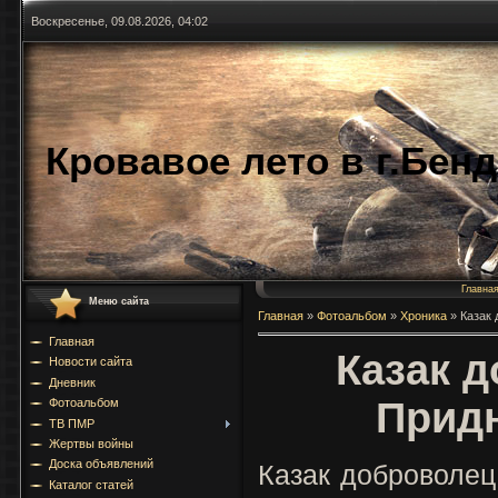
Воскресенье, 09.08.2026, 04:02
Кровавое лето в г.Бен
Главна
Меню сайта
Главная
»
Фотоальбом
»
Хроника
»
Казак 
Главная
Казак 
Новости сайта
Дневник
Придн
Фотоальбом
ТВ ПМР
Жертвы войны
Доска объявлений
Казак доброволец
Каталог статей