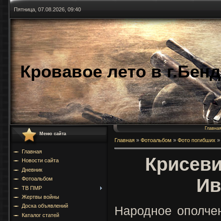
Пятница, 07.08.2026, 09:40
Кровавое лето в г.Бен
Главна
Меню сайта
Главная
»
Фотоальбом
»
Фото погибших
»
Главная
Крисеви
Новости сайта
Дневник
Ив
Фотоальбом
ТВ ПМР
Жертвы войны
Доска объявлений
Народное ополче
Каталог статей