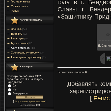
года в г. Бенде
Гостевая книга
Связь с нами
Славы г. Бенде
Форум
«Защитнику Придн
Категории раздела
Хроника
[349]
Ввод МC
[23]
Наши дни
[69]
Музей войны
[87]
Добавле
Фото погибших
[466]
Хроника по ту сторону
[75]
Наши дни по ту сторону
[13]
Наш опрос
Всего комментариев
:
0
Повторись события 1992
года,станите Вы на защиту
Добавлять ком
народа ПМР.
Да
зарегистриро
Нет
Воздержусь
[
Регис
[
·
]
Результаты
Архив опросов
Всего ответов:
503