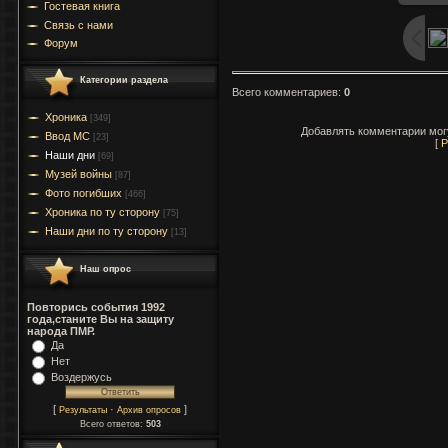
Гостевая книга
Связь с нами
Форум
Категории раздела
Всего комментариев
:
0
Хроника
[349]
Добавлять комментарии могу
Ввод МC
[23]
[
Р
Наши дни
[69]
Музей войны
[87]
Фото погибших
[466]
Хроника по ту сторону
[75]
Наши дни по ту сторону
[13]
Наш опрос
Повторись события 1992
года,станите Вы на защиту
народа ПМР.
Да
Нет
Воздержусь
[
·
]
Результаты
Архив опросов
Всего ответов:
503