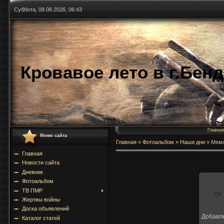
Суббота, 08.08.2026, 06:43
Кровавое лето в г.Бен
Главна
Меню сайта
Главная
»
Фотоальбом
»
Наши дни
»
Мем
Главная
Новости сайта
Дневник
Фотоальбом
ТВ ПМР
Жертвы войны
Доска объявлений
Добавл
Каталог статей
15