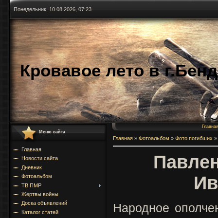
Понедельник, 10.08.2026, 07:23
Кровавое лето в г.Бен
Главна
Меню сайта
Главная
»
Фотоальбом
»
Фото погибших
»
Главная
Павлен
Новости сайта
Дневник
Ив
Фотоальбом
ТВ ПМР
Жертвы войны
Доска объявлений
Народное ополче
Каталог статей