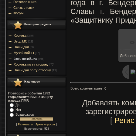
года в г. Бенде
Гостевая книга
Связь с нами
Славы г. Бенде
Форум
«Защитнику Придн
Категории раздела
Хроника
[349]
Ввод МC
[23]
Наши дни
[69]
Музей войны
[87]
Добавле
Фото погибших
[466]
Хроника по ту сторону
[75]
Наши дни по ту сторону
[13]
Наш опрос
Всего комментариев
:
0
Повторись события 1992
года,станите Вы на защиту
Добавлять ком
народа ПМР.
Да
зарегистриро
Нет
Воздержусь
[
Регис
[
·
]
Результаты
Архив опросов
Всего ответов:
503