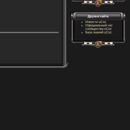
Друзья сайта
Новости uCoz
Официальный чат
сообщества uCoz
База знаний uCoz