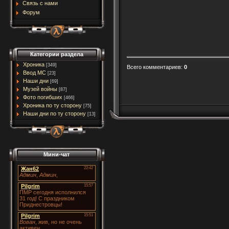
Связь с нами
Форум
Категории раздела
Хроника
[349]
Всего комментариев
:
0
Ввод МC
[23]
Наши дни
[69]
Музей войны
[87]
Фото погибших
[466]
Хроника по ту сторону
[75]
Наши дни по ту сторону
[13]
Мини-чат