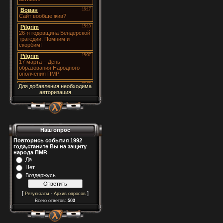
Для добавления необходима
авторизация
Наш опрос
Повторись события 1992
года,станите Вы на защиту
народа ПМР.
Да
Нет
Воздержусь
[
·
]
Результаты
Архив опросов
Всего ответов:
503