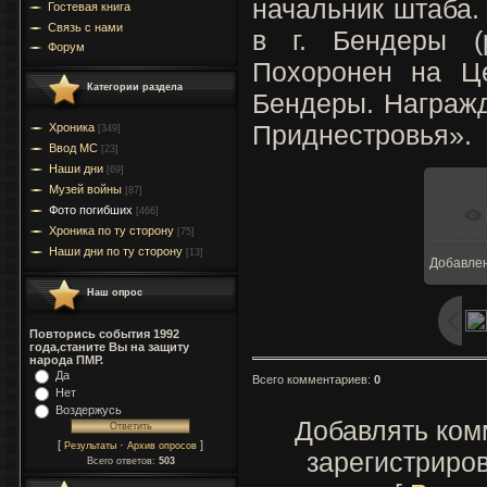
начальник штаба.
Гостевая книга
Связь с нами
в г. Бендеры (
Форум
Похоронен на Це
Категории раздела
Бендеры. Награж
Приднестровья».
Хроника
[349]
Ввод МC
[23]
Наши дни
[69]
Музей войны
[87]
Фото погибших
[466]
Хроника по ту сторону
[75]
Наши дни по ту сторону
[13]
Добавле
Наш опрос
Повторись события 1992
года,станите Вы на защиту
народа ПМР.
Да
Всего комментариев
:
0
Нет
Воздержусь
Добавлять ком
[
·
]
Результаты
Архив опросов
зарегистриро
Всего ответов:
503