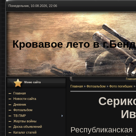
Понедельник, 10.08.2026, 22:06
Кровавое лето в г.Бен
Главна
Меню сайта
Главная
»
Фотоальбом
»
Фото погибших
»
Главная
Серик
Новости сайта
Дневник
Ив
Фотоальбом
ТВ ПМР
Жертвы войны
Доска объявлений
Республиканская 
Каталог статей