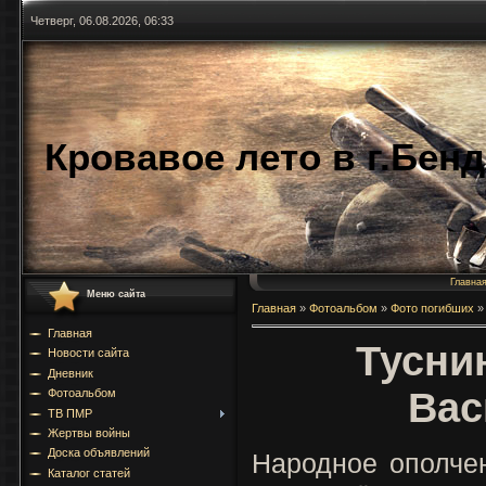
Четверг, 06.08.2026, 06:33
Кровавое лето в г.Бен
Главна
Меню сайта
Главная
»
Фотоальбом
»
Фото погибших
»
Главная
Тусни
Новости сайта
Дневник
Вас
Фотоальбом
ТВ ПМР
Жертвы войны
Доска объявлений
Народное ополче
Каталог статей