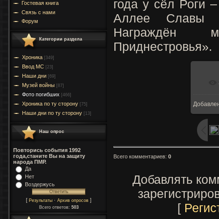
года у сёл Роги 
Гостевая книга
Связь с нами
Аллее Славы Р
Форум
Награждён м
Категории раздела
Приднестровья».
Хроника
[349]
Ввод МC
[23]
Наши дни
[69]
Музей войны
[87]
Фото погибших
[466]
Хроника по ту сторону
Добавле
[75]
Наши дни по ту сторону
[13]
Наш опрос
Повторись события 1992
года,станите Вы на защиту
Всего комментариев
:
0
народа ПМР.
Да
Добавлять ком
Нет
Воздержусь
зарегистриро
[
·
]
Результаты
Архив опросов
[
Регис
Всего ответов:
503