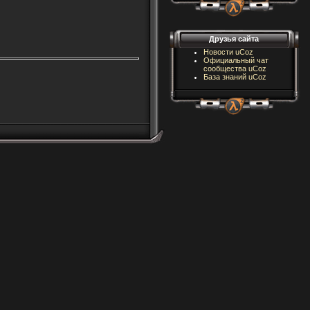
Друзья сайта
Новости uCoz
Официальный чат
сообщества uCoz
База знаний uCoz