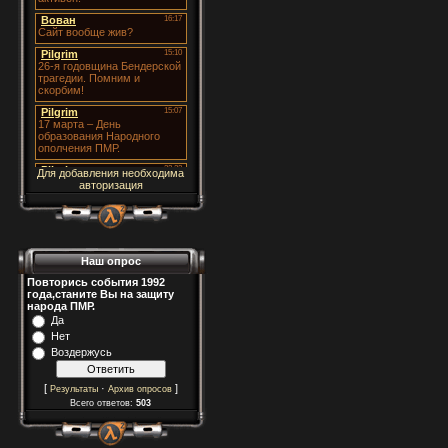
Для добавления необходима
авторизация
Наш опрос
Повторись события 1992
года,станите Вы на защиту
народа ПМР.
Да
Нет
Воздержусь
[
·
]
Результаты
Архив опросов
Всего ответов:
503