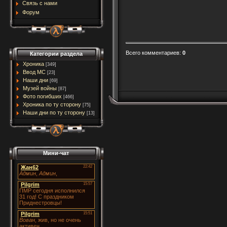
Связь с нами
Форум
Всего комментариев
:
0
Категории раздела
Хроника
[349]
Ввод МC
[23]
Наши дни
[69]
Музей войны
[87]
Фото погибших
[466]
Хроника по ту сторону
[75]
Наши дни по ту сторону
[13]
Мини-чат