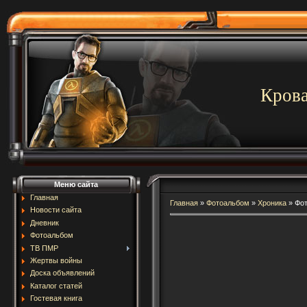
Крова
Меню сайта
Главная
Главная
»
Фотоальбом
»
Хроника
»
Фот
Новости сайта
Дневник
Фотоальбом
ТВ ПМР
Жертвы войны
Доска объявлений
Каталог статей
Гостевая книга