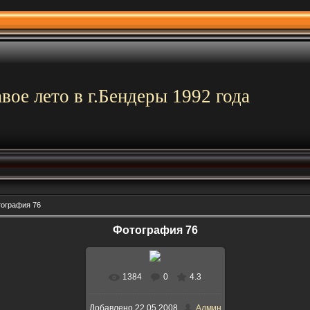
вое лето в г.Бендеры 1992 года
ография 76
Фотография 76
1384
0
4.3
В реальном размере
Добавлено
22.05.2008
Админ