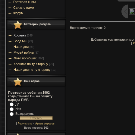
Гостевая книга
Связь с нами
Форум
Категории раздела
Всего комментариев
:
0
Хроника
[349]
Добавлять комментарии могу
Ввод МC
[23]
[
Р
Наши дни
[69]
Музей войны
[87]
Фото погибших
[466]
Хроника по ту сторону
[75]
Наши дни по ту сторону
[13]
Наш опрос
Повторись события 1992
года,станите Вы на защиту
народа ПМР.
Да
Нет
Воздержусь
[
·
]
Результаты
Архив опросов
Всего ответов:
503