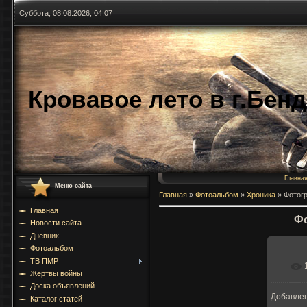
Суббота, 08.08.2026, 04:07
Кровавое лето в г.Бен
Главна
Меню сайта
Главная
»
Фотоальбом
»
Хроника
»
Фотог
Главная
Фо
Новости сайта
Дневник
Фотоальбом
ТВ ПМР
Жертвы войны
Доска объявлений
Добавле
Каталог статей
9